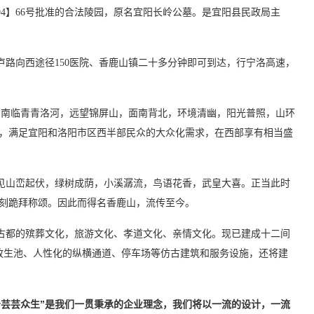
94】66号批准的合法陵园，原名宜阳长岭公墓。是宜阳县民政局主
卢路向西途径150医院、香鹿山镇二十多分钟即可到达，行宁洛高速，
，南临青青洛河，远望锦屏山，面南背北，环境清幽，阳光普照，山环
，满足宜阳和洛阳市区西半部民众的大众化需求，在西部享有相当盛
见山峦起伏，绿树成荫，小溪潺流，鸟语花香，武皇大喜。正当此时
刻跪拜称颂。因此而得名香鹿山，流传至今。
古都的殡葬文化，旅游文化、孝道文化、亲情文化。现已建成十二间
放生池、人性化的纵横通道、停车场等仿古建筑和服务设施，还将建
务芸芸众生”是我们一贯秉承的企业理念，我们将以一流的设计，一流