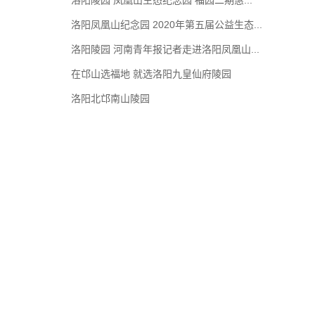
洛阳陵园 凤凰山生态纪念园 福园二期惠...
150****0430
预约
王女士
预约购买洛阳凤凰山纪念园
2021-03-03
洛阳凤凰山纪念园 2020年第五届公益生态...
洛阳陵园 河南青年报记者走进洛阳凤凰山...
151****3092
预约
张先生
预约购买需要推荐
2020-08-10
​在邙山选福地 就选洛阳九皇仙府陵园
洛阳北邙南山陵园
132****4141
预约
黄鸿
预约购买洛阳香鹿山陵园
2020-08-05
136****1286
预约
李女士
预约购买洛阳凤凰山纪念园
2020-08-05
154****2323
预约
魏楠
预约购买洛阳北邙南山陵园
2020-08-05
135****6565
预约
柳紫
预约购买洛阳市北邙塔陵园
2020-08-05
135****8585
预约
刘岩
预约购买洛阳大唐森林陵园
2020-08-05