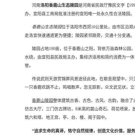
河南
洛阳香鹿山生态陵园
是河南省民政厅豫民文字【19
办、宜阳县工商局批准注册的宜阳唯一处永久性合法陵园。
香鹿山生态陵园
位于洛阳市西郊10公里处，由市区沿郑
走洛宜快速通道更为便捷；陵园紧邻路旁，交通十分变通。
陵园占地100亩，位于香鹿山之阳，背依万亩森林公园
水绕，由宜阳县民政局主办，集经济适用和简约消费为一体
誉。
传说武则天游赏锦屏风景途径此地，在歇息观望中，只
一只香鹿欢跳不止，鸣唱数声，忽无踪影，众文武见状，立
香鹿山陵园
整体建筑古香、古色、古风、古韵，融合了
仿古大厅，三门仿古牌坊，8米高的震山奇石、荷花喷泉，
筑六和塔、地王宫、亭、台、楼、阁于园中。
“追求生命的真谛，恪守自然规律，创造文化价值，服