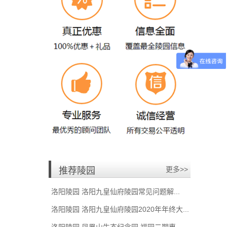
预约购买需要推荐
2021-06-24
150****7616
预约
慧敏
预约购买需要推荐
2021-05-21
186****9797
预约
肖恩强
预约购买洛阳九皇仙府陵园
2021-04-04
186****3219
预约
马铃薯
预约购买洛阳市北邙塔陵园
2021-03-31
152****6116
预约
董先生
预约购买洛阳香鹿山陵园
2021-03-03
138****3232
预约
宁先生
更多>>
推荐陵园
预约购买洛阳九皇仙府陵园
2021-03-03
洛阳陵园 洛阳九皇仙府陵园常见问题解...
150****8846
预约
李丽晓
洛阳陵园 洛阳九皇仙府陵园2020年年终大...
预约购买需要推荐
2021-03-03